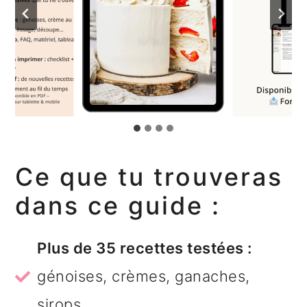
r
i
l
i
p
e
n
a
p
c
l
r
i
i
p
n
Ce que tu trouveras
a
c
dans ce guide :
l
i
e
p
Plus de 35 recettes testées :
a
génoises, crèmes, ganaches,
l
sirops…