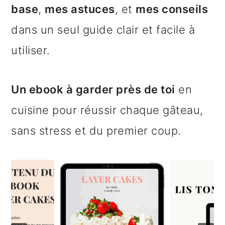
base
,
mes astuces
, et
mes conseils
n
o
b
dans un seul guide clair et facile à
a
n
a
utiliser.
v
t
r
i
e
r
Un ebook à garder près de toi
en
g
n
e
cuisine pour réussir chaque gâteau,
a
u
l
sans stress et du premier coup.
t
p
a
i
r
t
o
i
é
n
n
r
p
c
a