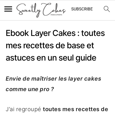
P
P
P
Ebook Layer Cakes : toutes
a
a
a
mes recettes de base et
s
s
s
astuces en un seul guide
s
s
s
e
e
e
r
r
r
Envie de maîtriser les layer cakes
à
a
à
comme une pro ?
l
u
l
J’ai regroupé
toutes mes recettes de
a
c
a