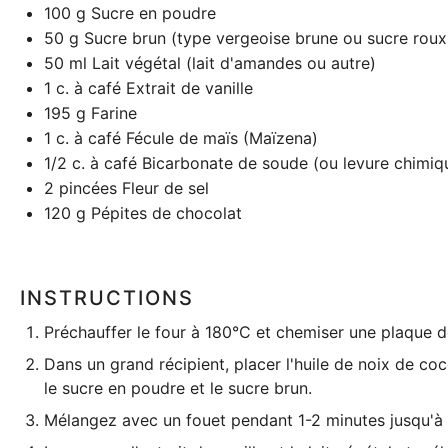
100 g
Sucre en poudre
50 g
Sucre brun (type vergeoise brune ou sucre roux
50
ml Lait végétal (lait d'amandes ou autre)
1
c. à café Extrait de vanille
195 g
Farine
1
c. à café Fécule de maïs (Maïzena)
1/2
c. à café Bicarbonate de soude (ou levure chimiq
2
pincées Fleur de sel
120 g
Pépites de chocolat
INSTRUCTIONS
Préchauffer le four à 180°C et chemiser une
plaque d
Dans un grand récipient, placer l'huile de noix de co
le sucre en poudre et le sucre brun.
Mélangez avec un fouet pendant 1-2 minutes jusqu'à