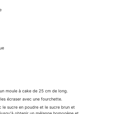
e
que
 un
moule à cake
de 25 cm de long.
 les écraser avec une fourchette.
c le sucre en poudre et le sucre brun et
jusqu'à obtenir un mélange homogène et