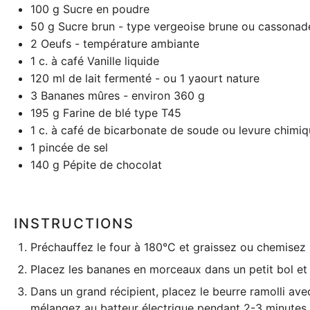
100 g
Sucre en poudre
50 g
Sucre brun - type vergeoise brune ou cassonad
2
Oeufs - température ambiante
1
c. à café Vanille liquide
120
ml de lait fermenté - ou 1 yaourt nature
3
Bananes mûres - environ 360 g
195 g
Farine de blé type T45
1
c. à café de bicarbonate de soude ou levure chimi
1
pincée de sel
140 g
Pépite de chocolat
INSTRUCTIONS
Préchauffez le four à 180°C et graissez ou chemisez
Placez les bananes en morceaux dans un petit bol et
Dans un grand récipient, placez le beurre ramolli ave
mélangez au
batteur électrique
pendant 2-3 minutes 