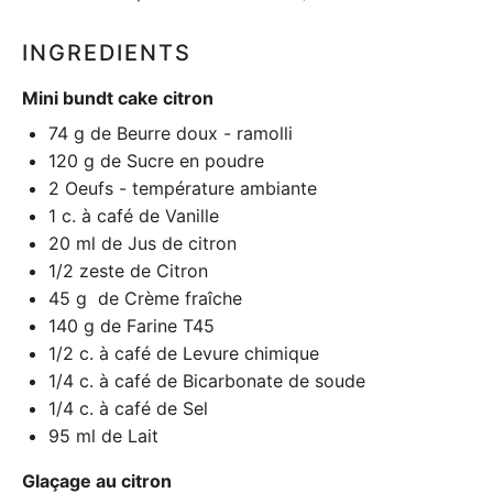
INGREDIENTS
Mini bundt cake citron
74 g
de Beurre doux - ramolli
120 g
de Sucre en poudre
2
Oeufs - température ambiante
1
c. à café de Vanille
20
ml de Jus de citron
1/2
zeste de Citron
45 g
de Crème fraîche
140 g
de Farine T45
1/2
c. à café de Levure chimique
1/4
c. à café de Bicarbonate de soude
1/4
c. à café de Sel
95
ml de Lait
Glaçage au citron