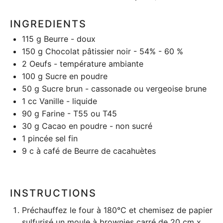
INGREDIENTS
115 g
Beurre - doux
150 g
Chocolat pâtissier noir - 54% - 60 %
2
Oeufs - température ambiante
100 g
Sucre en poudre
50 g
Sucre brun - cassonade ou vergeoise brune
1
cc Vanille - liquide
90 g
Farine - T55 ou T45
30 g
Cacao en poudre - non sucré
1
pincée sel fin
9
c à café de
Beurre de cacahuètes
INSTRUCTIONS
Préchauffez le four à 180°C et chemisez de papier
sulfurisé un
moule à brownies
carré de 20 cm x