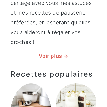
partage avec vous mes astuces
r
i
l
et mes recettes de pâtisserie
i
p
e
préférées, en espérant qu'elles
n
a
p
vous aideront à régaler vos
c
l
r
proches !
i
i
p
n
Voir plus →
a
c
Recettes populaires
l
i
e
p
a
l