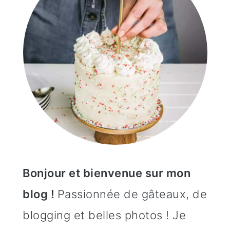
n
o
b
a
n
a
v
t
r
i
e
r
g
n
e
a
u
l
t
p
a
i
r
t
Bonjour et bienvenue sur mon
o
i
é
blog !
Passionnée de gâteaux, de
n
n
r
blogging et belles photos ! Je
p
c
a