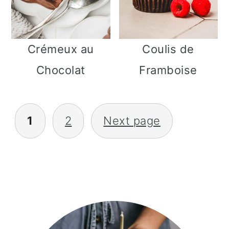
Crémeux au
Coulis de
Chocolat
Framboise
Pagination
1
2
Next page
des
publications
Barre
latérale
principale