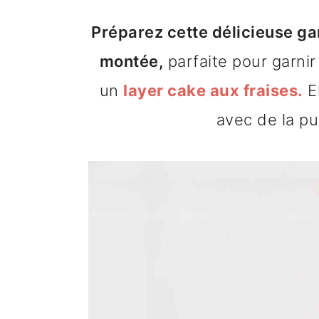
n
o
b
Préparez cette délicieuse ga
a
n
a
montée,
parfaite pour garni
v
t
r
un
layer cake aux fraises.
El
i
e
r
avec de la pu
g
n
e
a
u
l
t
p
a
i
r
t
o
i
é
n
n
r
p
c
a