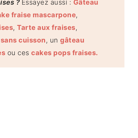
aises ?
Essayez aussi :
Gâteau
ake fraise mascarpone
,
ises
,
Tarte aux fraises
,
 sans cuisson
, un
gâteau
es
ou ces
cakes pops fraises.