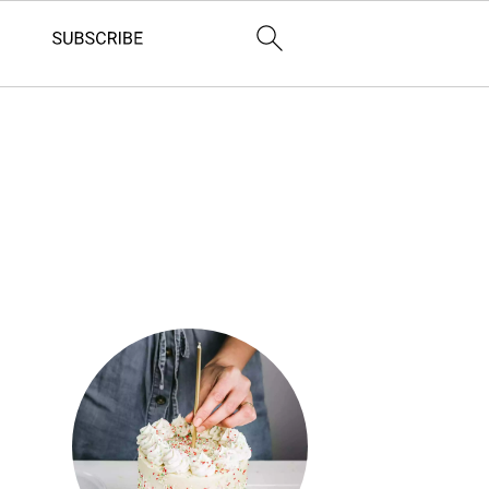
Barre
latérale
principale