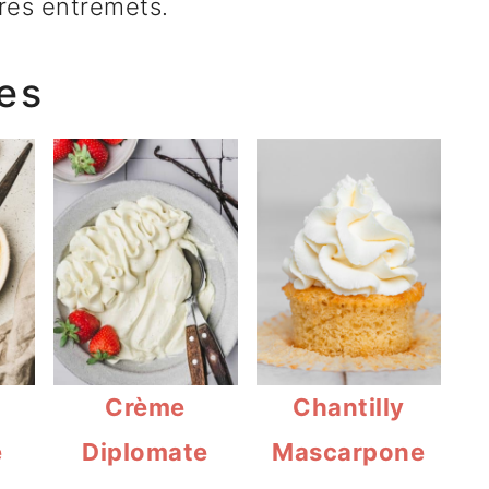
res entremets.
res
Crème
Chantilly
e
Diplomate
Mascarpone