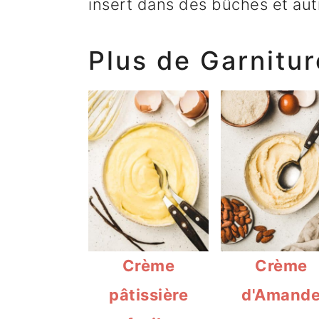
insert dans des bûches et aut
Plus de Garnitu
Crème
Crème
pâtissière
d'Amand