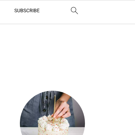
Barre
latérale
principale