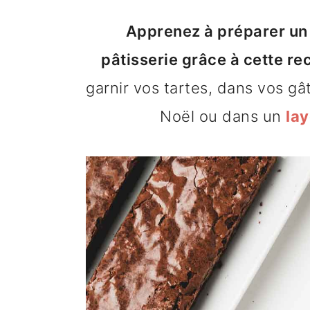
n
o
b
Apprenez à préparer un 
a
n
a
pâtisserie grâce à cette rec
v
t
r
garnir vos tartes, dans vos g
i
e
r
Noël ou dans un
la
g
n
e
a
u
l
t
p
a
i
r
t
o
i
é
n
n
r
p
c
a