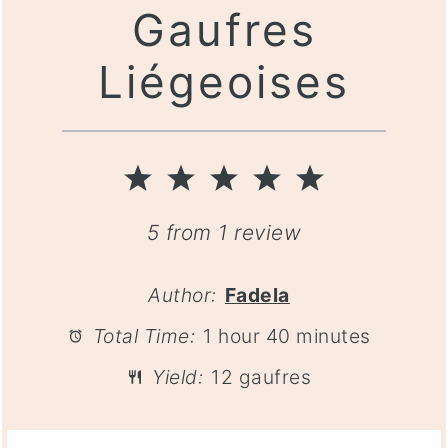
Gaufres
Liégeoises
1
2
3
4
5
Star
Stars
Stars
Stars
Stars
5
from
1
review
Author:
Fadela
Total Time:
1 hour 40 minutes
Yield:
12 gaufres