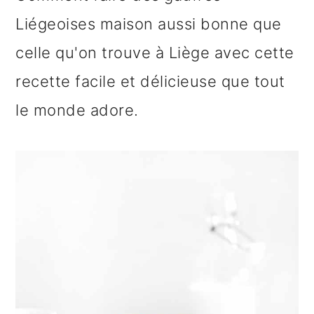
n
o
b
Liégeoises maison aussi bonne que
a
n
a
celle qu'on trouve à Liège avec cette
v
t
r
recette facile et délicieuse que tout
i
e
r
le monde adore.
g
n
e
a
u
l
t
p
a
i
r
t
o
i
é
n
n
r
p
c
a