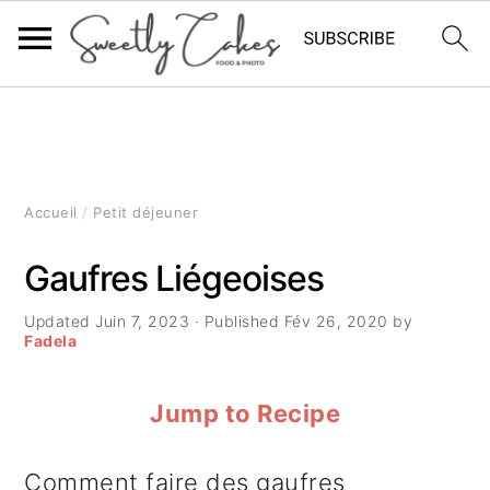
P
P
P
a
a
a
s
s
s
Accueil
/
Petit déjeuner
s
s
s
Gaufres Liégeoises
e
e
e
Updated
Juin 7, 2023
· Published
Fév 26, 2020
by
r
r
r
Fadela
à
a
à
Jump to Recipe
l
u
l
a
c
a
Comment faire des gaufres