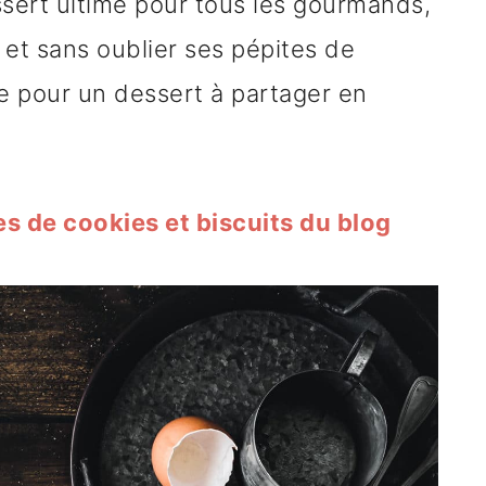
ssert ultime pour tous les gourmands,
e et sans oublier ses pépites de
lle pour un dessert à partager en
es de cookies et biscuits du blog