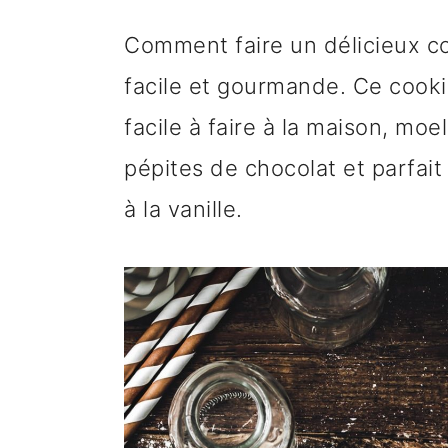
n
o
b
Comment faire un délicieux co
a
n
a
facile et gourmande. Ce cooki
v
t
r
facile à faire à la maison, mo
i
e
r
pépites de chocolat et parfai
g
n
e
à la vanille.
a
u
l
t
p
a
i
r
t
o
i
é
n
n
r
p
c
a