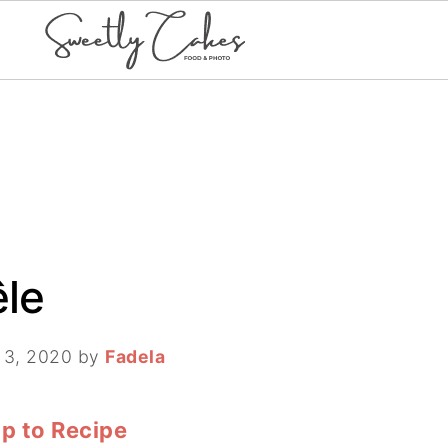
êle
 3, 2020
by
Fadela
p to Recipe