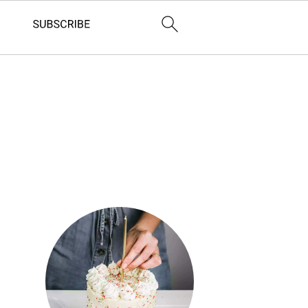
Barre
latérale
principale