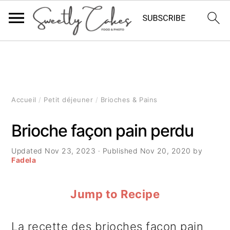
P
P
P
a
a
a
s
s
s
Accueil
/
Petit déjeuner
/
Brioches & Pains
s
s
s
Brioche façon pain perdu
e
e
e
Updated
Nov 23, 2023
· Published
Nov 20, 2020
by
r
r
r
Fadela
à
a
à
Jump to Recipe
l
u
l
a
c
a
La recette des brioches façon pain