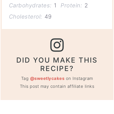
Carbohydrates:
1
Protein:
2
Cholesterol:
49
DID YOU MAKE THIS
RECIPE?
Tag
@sweetlycakes
on Instagram
This post may contain affiliate links