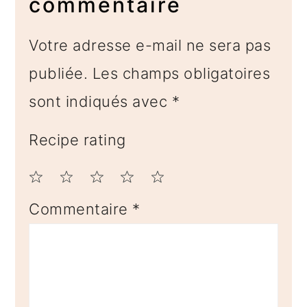
lecteur
commentaire
Votre adresse e-mail ne sera pas
publiée.
Les champs obligatoires
sont indiqués avec
*
Recipe rating
1
2
3
4
5
Commentaire
*
Star
Stars
Stars
Stars
Stars