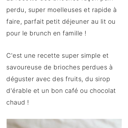
n
o
b
perdu, super moelleuses et rapide à
a
n
a
faire, parfait petit déjeuner au lit ou
v
t
r
pour le brunch en famille !
i
e
r
g
n
e
C'est une recette super simple et
a
u
l
savoureuse de brioches perdues à
t
p
a
déguster avec des fruits, du sirop
i
r
t
d'érable et un bon café ou chocolat
o
i
é
chaud !
n
n
r
p
c
a