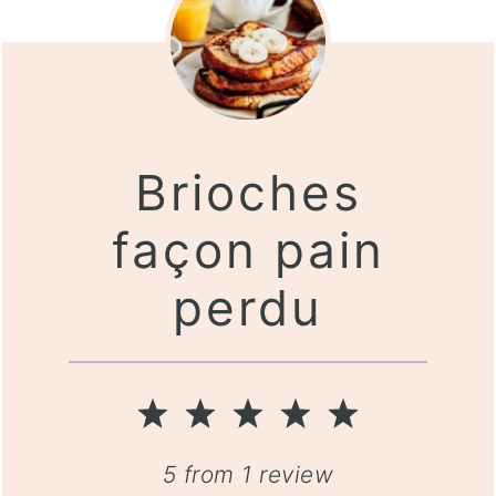
Brioches
façon pain
perdu
1
2
3
4
5
Star
Stars
Stars
Stars
Stars
5
from
1
review