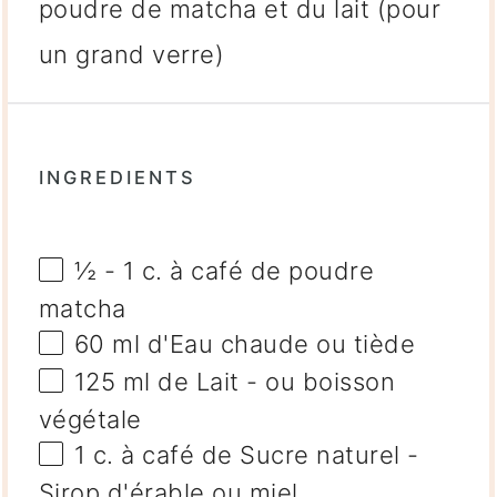
poudre de matcha et du lait (pour
un grand verre)
INGREDIENTS
½
-
1
c. à café de poudre
matcha
60
ml d'Eau chaude ou tiède
125
ml de Lait - ou boisson
végétale
1
c. à café de Sucre naturel -
Sirop d'érable ou miel