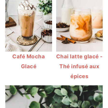
Café Mocha
Chai latte glacé -
Glacé
Thé infusé aux
épices