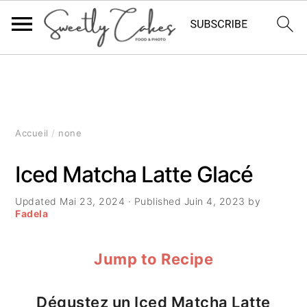
P
P
P
a
a
a
s
s
s
Accueil
/
none
s
s
s
Iced Matcha Latte Glacé
e
e
e
Updated
Mai 23, 2024
· Published
Juin 4, 2023
by
r
r
r
Fadela
à
a
à
Jump to Recipe
l
u
l
a
c
a
Dégustez un Iced Matcha Latte