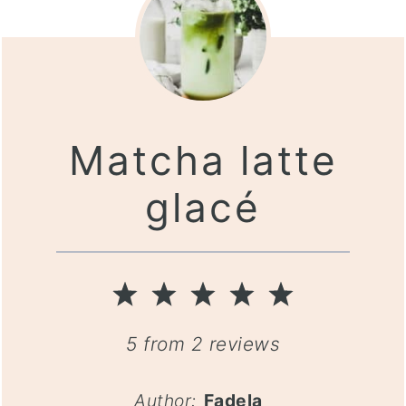
Matcha latte
glacé
1
2
3
4
5
Star
Stars
Stars
Stars
Stars
5
from
2
reviews
Author:
Fadela