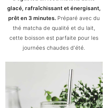
n
o
b
glacé, rafraîchissant et énergisant,
a
n
a
prêt en 3 minutes.
Préparé avec du
v
t
r
thé matcha de qualité et du lait,
i
e
r
cette boisson est parfaite pour les
g
n
e
journées chaudes d'été.
a
u
l
t
p
a
i
r
t
o
i
é
n
n
r
p
c
a