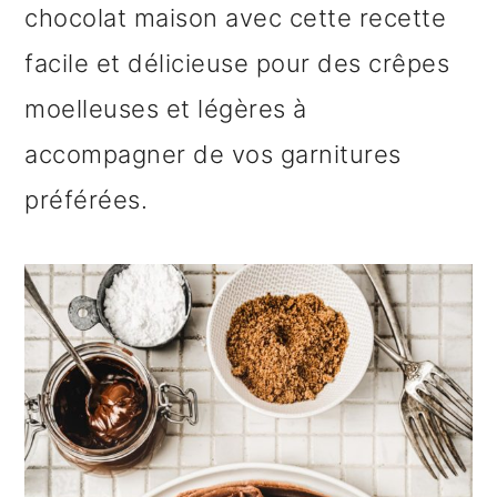
chocolat maison avec cette recette
n
o
b
facile et délicieuse pour des crêpes
a
n
a
moelleuses et légères à
v
t
r
accompagner de vos garnitures
i
e
r
préférées.
g
n
e
a
u
l
t
p
a
i
r
t
o
i
é
n
n
r
p
c
a