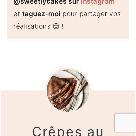
@sweetlycakes sur
Instagram
et
taguez-moi
pour partager vos
réalisations 😊 !
Crêpes au