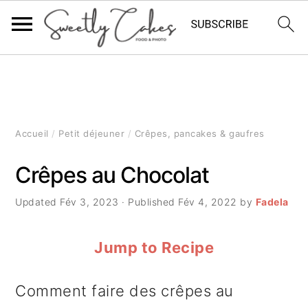
P
P
P
a
a
a
s
s
s
Accueil
/
Petit déjeuner
/
Crêpes, pancakes & gaufres
s
s
s
Crêpes au Chocolat
e
e
e
Updated
Fév 3, 2023
· Published
Fév 4, 2022
by
Fadela
r
r
r
à
a
à
Jump to Recipe
l
u
l
Comment faire des crêpes au
a
c
a