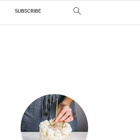
Barre
latérale
principale