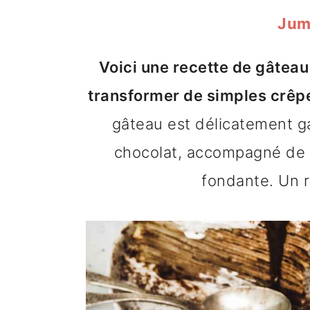
n
o
b
Jum
a
n
a
Voici une recette de gâteau
v
t
r
transformer de simples crêpe
i
e
r
gâteau est délicatement g
g
n
e
chocolat, accompagné de 
a
u
l
fondante. Un ré
t
p
a
i
r
t
o
i
é
n
n
r
p
c
a