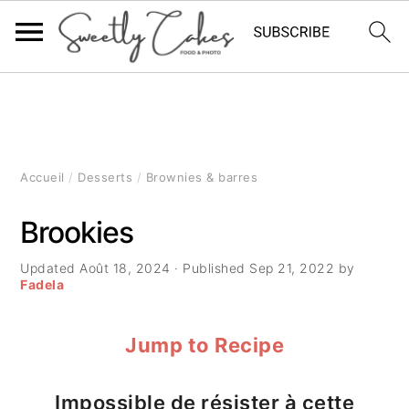
P
P
P
a
a
a
s
s
s
Accueil
/
Desserts
/
Brownies & barres
s
s
s
Brookies
e
e
e
Updated
Août 18, 2024
· Published
Sep 21, 2022
by
r
r
r
Fadela
à
a
à
Jump to Recipe
l
u
l
a
c
a
Impossible de résister à cette