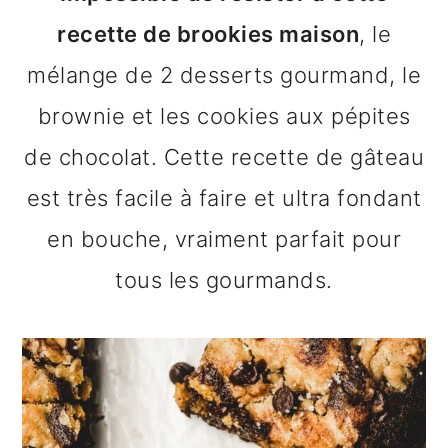
n
o
b
recette de brookies maison
, le
a
n
a
mélange de 2 desserts gourmand, le
v
t
r
brownie et les cookies aux pépites
i
e
r
de chocolat. Cette recette de gâteau
g
n
e
est très facile à faire et ultra fondant
a
u
l
en bouche, vraiment parfait pour
t
p
a
tous les gourmands.
i
r
t
o
i
é
n
n
r
p
c
a