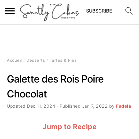
P
P
P
a
a
a
s
s
s
Accueil
/
Desserts
/
Tartes & Pies
s
s
s
Galette des Rois Poire
e
e
e
Chocolat
r
r
r
à
a
à
Updated
Déc 11, 2024
· Published
Jan 7, 2022
by
Fadela
l
u
l
Jump to Recipe
a
c
a