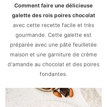
n
o
b
Comment faire une délicieuse
a
n
a
galette des rois poires chocolat
v
t
r
avec cette recette facile et très
i
e
r
gourmande. Cette galette est
g
n
e
préparée avec une pâte feuilletée
a
u
l
maison et une garniture de crème
t
p
a
d'amande au chocolat et des poires
i
r
t
fondantes.
o
i
é
n
n
r
p
c
a