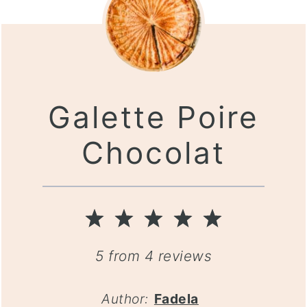
Galette Poire
Chocolat
1
2
3
4
5
Star
Stars
Stars
Stars
Stars
5
from
4
reviews
Author:
Fadela