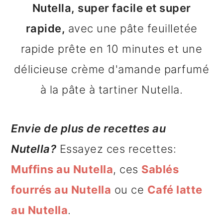
Nutella, super facile et super
n
o
b
rapide,
avec une pâte feuilletée
a
n
a
rapide prête en 10 minutes et une
v
t
r
délicieuse crème d'amande parfumé
i
e
r
à la pâte à tartiner Nutella.
g
n
e
a
u
l
Envie de plus de recettes au
t
p
a
Nutella?
Essayez ces recettes:
i
r
t
Muffins au Nutella
, ces
Sablés
o
i
é
fourrés au Nutella
ou ce
Café latte
n
n
r
au Nutella
.
p
c
a