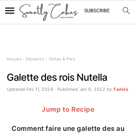
P
P
P
a
a
a
s
s
s
Accueil
/
Desserts
/
Tartes & Pies
s
s
s
Galette des rois Nutella
e
e
e
Updated
Fév 11, 2024
· Published
Jan 6, 2022
by
Fadela
r
r
r
à
a
à
Jump to Recipe
l
u
l
Comment faire une galette des au
a
c
a