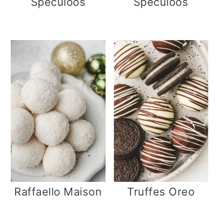
Speculoos
Speculoos
e
Raffaello Maison
Truffes Oreo