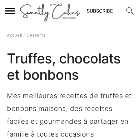
P
P
P
Accueil
/
Desserts
a
a
a
Truffes, chocolats
s
s
s
s
s
s
et bonbons
e
e
e
r
r
r
Mes meilleures recettes de truffes et
à
a
à
bonbons maisons, des recettes
l
u
l
faciles et gourmandes à partager en
a
c
a
famille à toutes occasions