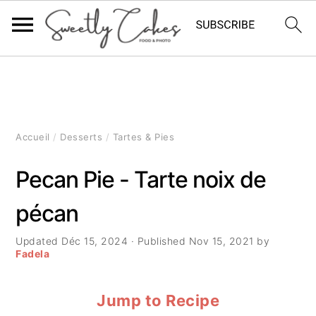
P
P
P
a
a
a
s
s
s
Accueil
/
Desserts
/
Tartes & Pies
s
s
s
Pecan Pie - Tarte noix de
e
e
e
pécan
r
r
r
à
a
à
Updated
Déc 15, 2024
· Published
Nov 15, 2021
by
Fadela
l
u
l
Jump to Recipe
a
c
a