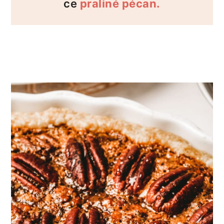
ce
praliné pécan.