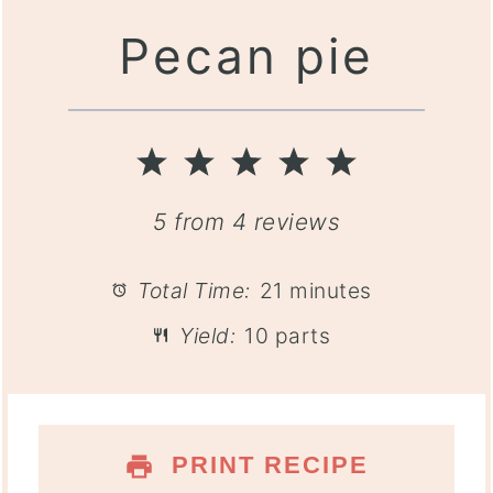
Pecan pie
1
2
3
4
5
Star
Stars
Stars
Stars
Stars
5
from
4
reviews
Total Time:
21 minutes
Yield:
10 parts
PRINT RECIPE