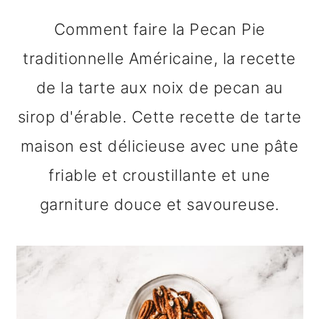
n
o
b
Comment faire la Pecan Pie
a
n
a
traditionnelle Américaine, la recette
v
t
r
de la tarte aux noix de pecan au
i
e
r
sirop d'érable. Cette recette de tarte
g
n
e
maison est délicieuse avec une pâte
a
u
l
friable et croustillante et une
t
p
a
garniture douce et savoureuse.
i
r
t
o
i
é
n
n
r
p
c
a