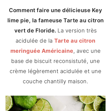
n
o
b
Comment faire une délicieuse Key
a
n
a
lime pie, la fameuse Tarte au citron
v
t
r
vert de Floride.
La version très
i
e
r
acidulée de la
Tarte au citron
g
n
e
meringuée Américaine
, avec une
a
u
l
base de biscuit reconsistuté, une
t
p
a
crème légèrement acidulée et une
i
r
t
couche chantilly maison.
o
i
é
n
n
r
p
c
a