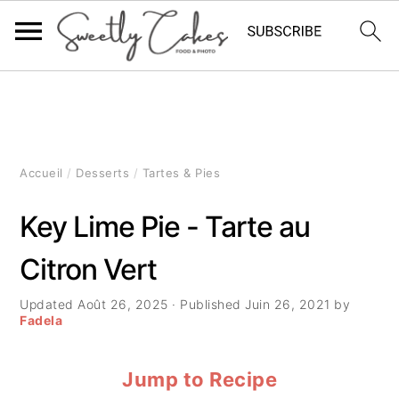
P
P
P
a
a
a
s
s
s
Accueil
/
Desserts
/
Tartes & Pies
s
s
s
Key Lime Pie - Tarte au
e
e
e
Citron Vert
r
r
r
à
a
à
Updated
Août 26, 2025
· Published
Juin 26, 2021
by
Fadela
l
u
l
Jump to Recipe
a
c
a