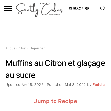
P
P
P
a
a
a
s
s
s
Accueil
/
Petit déjeuner
s
s
s
Muffins au Citron et glaçage
e
e
e
au sucre
r
r
r
à
a
à
Updated
Avr 15, 2025
· Published
Mai 8, 2022
by
Fadela
l
u
l
Jump to Recipe
a
c
a