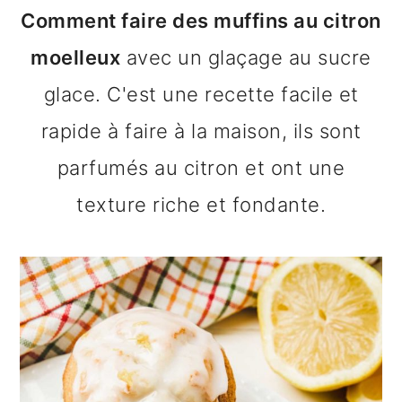
n
o
b
Comment faire des muffins au citron
a
n
a
moelleux
avec un glaçage au sucre
v
t
r
glace. C'est une recette facile et
i
e
r
rapide à faire à la maison, ils sont
g
n
e
parfumés au citron et ont une
a
u
l
texture riche et fondante.
t
p
a
i
r
t
o
i
é
n
n
r
p
c
a