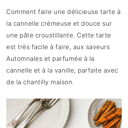
n
o
b
Comment faire une délicieuse tarte à
a
n
a
la cannelle crémeuse et douce sur
v
t
r
une pâte croustillante. Cette tarte
i
e
r
est très facile à faire, aux saveurs
g
n
e
Automnales et parfumée à la
a
u
l
cannelle et à la vanille, parfaite avec
t
p
a
de la chantilly maison.
i
r
t
o
i
é
n
n
r
p
c
a