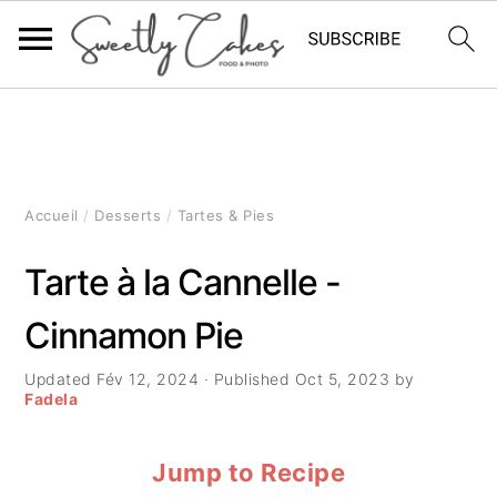
P
P
P
a
a
a
s
s
s
Accueil
/
Desserts
/
Tartes & Pies
s
s
s
Tarte à la Cannelle -
e
e
e
Cinnamon Pie
r
r
r
à
a
à
Updated
Fév 12, 2024
· Published
Oct 5, 2023
by
Fadela
l
u
l
Jump to Recipe
a
c
a