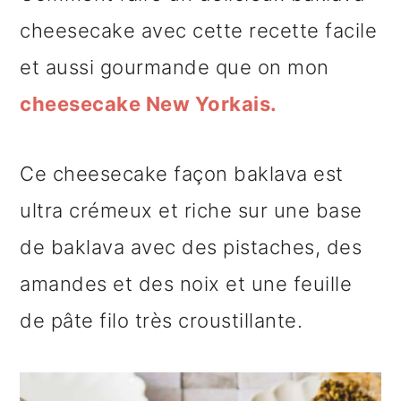
n
o
b
cheesecake avec cette recette facile
a
n
a
et aussi gourmande que on mon
v
t
r
cheesecake New Yorkais.
i
e
r
g
n
e
Ce cheesecake façon baklava est
a
u
l
ultra crémeux et riche sur une base
t
p
a
de baklava avec des pistaches, des
i
r
t
amandes et des noix et une feuille
o
i
é
de pâte filo très croustillante.
n
n
r
p
c
a