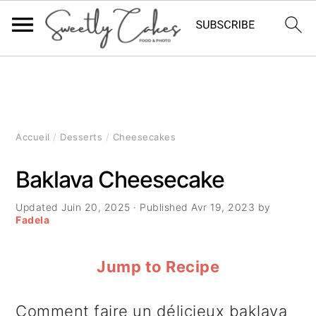
P
P
P
a
a
a
s
s
s
Accueil
/
Desserts
/
Cheesecakes
s
s
s
Baklava Cheesecake
e
e
e
Updated
Juin 20, 2025
· Published
Avr 19, 2023
by
r
r
r
Fadela
à
a
à
Jump to Recipe
l
u
l
a
c
a
Comment faire un délicieux baklava