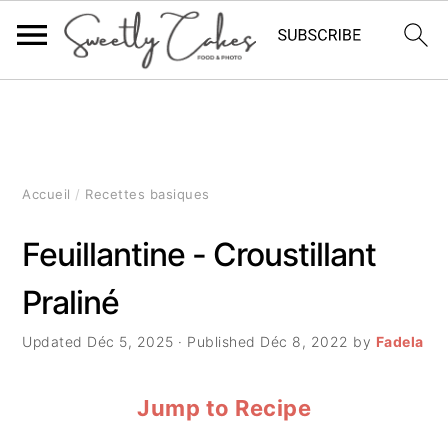
P
P
P
a
a
a
s
s
s
Accueil
/
Recettes basiques
s
s
s
Feuillantine - Croustillant
e
e
e
Praliné
r
r
r
à
a
à
Updated
Déc 5, 2025
· Published
Déc 8, 2022
by
Fadela
l
u
l
Jump to Recipe
a
c
a