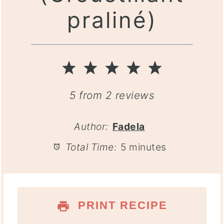
praliné)
1
2
3
4
5
Star
Stars
Stars
Stars
Stars
5
from
2
reviews
Author:
Fadela
Total Time:
5 minutes
PRINT RECIPE