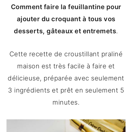
n
o
b
Comment faire la feuillantine pour
a
n
a
ajouter du croquant à tous vos
v
t
r
desserts, gâteaux et entremets
.
i
e
r
Cette recette de croustillant praliné
g
n
e
maison est très facile à faire et
a
u
l
délicieuse, préparée avec seulement
t
p
a
3 ingrédients et prêt en seulement 5
i
r
t
minutes.
o
i
é
n
n
r
p
c
a