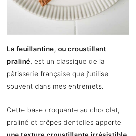
e
La feuillantine, ou croustillant
praliné
, est un classique de la
pâtisserie française que j’utilise
souvent dans mes entremets.
Cette base croquante au chocolat,
praliné et crêpes dentelles apporte
une texture croustillante irrésistible.