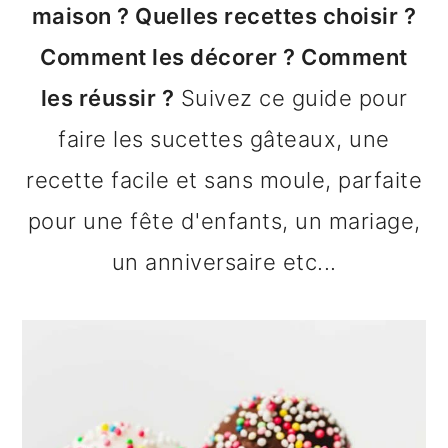
maison ? Quelles recettes choisir ?
n
o
b
Comment les décorer ? Comment
a
n
a
les réussir ?
Suivez ce guide pour
v
t
r
faire les sucettes gâteaux, une
i
e
r
recette facile et sans moule, parfaite
g
n
e
pour une fête d'enfants, un mariage,
a
u
l
un anniversaire etc...
t
p
a
i
r
t
o
i
é
n
n
r
p
c
a