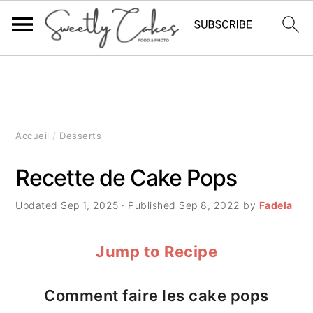
P
P
P
a
a
a
s
s
s
Accueil
/
Desserts
s
s
s
Recette de Cake Pops
e
e
e
Updated
Sep 1, 2025
· Published
Sep 8, 2022
by
Fadela
r
r
r
à
a
à
Jump to Recipe
l
u
l
Comment faire les cake pops
a
c
a