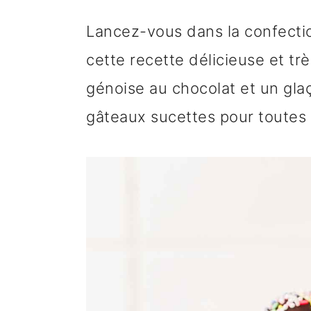
n
o
b
Lancez-vous dans la confecti
a
n
a
cette recette délicieuse et tr
v
t
r
génoise au chocolat et un gla
i
e
r
gâteaux sucettes pour toutes
g
n
e
a
u
l
t
p
a
i
r
t
o
i
é
n
n
r
p
c
a