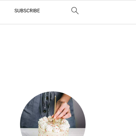
Barre
latérale
principale