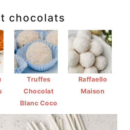
et chocolats
u
Truffes
Raffaello
s
Chocolat
Maison
Blanc Coco