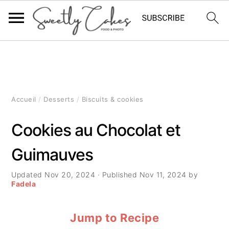
P
P
P
a
a
a
s
s
s
Accueil
/
Desserts
/
Biscuits & cookies
s
s
s
Cookies au Chocolat et
e
e
e
Guimauves
r
r
r
à
a
à
Updated
Nov 20, 2024
· Published
Nov 11, 2024
by
Fadela
l
u
l
Jump to Recipe
a
c
a