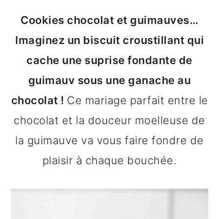
n
o
b
Cookies chocolat et guimauves…
a
n
a
Imaginez un biscuit croustillant qui
v
t
r
cache une suprise fondante de
i
e
r
guimauv sous une ganache au
g
n
e
chocolat !
Ce mariage parfait entre le
a
u
l
chocolat et la douceur moelleuse de
t
p
a
la guimauve va vous faire fondre de
i
r
t
plaisir à chaque bouchée.
o
i
é
n
n
r
p
c
a