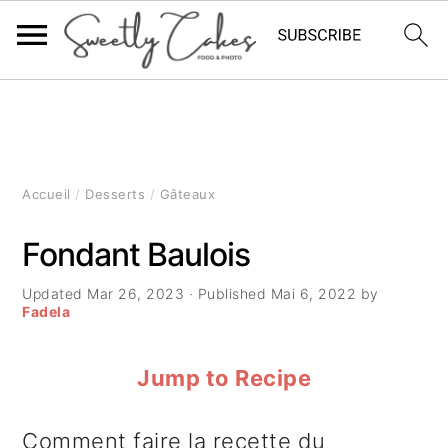
P
P
P
a
a
a
s
s
s
Accueil
/
Desserts
/
Gâteaux
s
s
s
Fondant Baulois
e
e
e
Updated
Mar 26, 2023
· Published
Mai 6, 2022
by
r
r
r
Fadela
à
a
à
Jump to Recipe
l
u
l
a
c
a
Comment faire la recette du