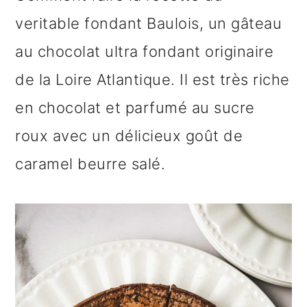
n
o
b
veritable fondant Baulois, un gâteau
a
n
a
au chocolat ultra fondant originaire
v
t
r
de la Loire Atlantique. Il est très riche
i
e
r
en chocolat et parfumé au sucre
g
n
e
roux avec un délicieux goût de
a
u
l
caramel beurre salé.
t
p
a
i
r
t
o
i
é
n
n
r
p
c
a