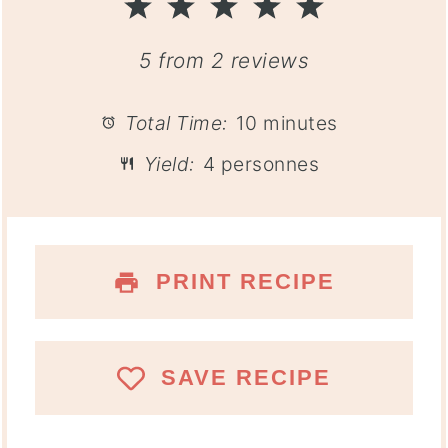
1
2
3
4
5
Star
Stars
Stars
Stars
Stars
5
from
2
reviews
Total Time:
10 minutes
Yield:
4 personnes
PRINT RECIPE
SAVE RECIPE