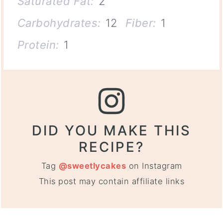
Saturated Fat:
2
Carbohydrates:
12
Fiber:
1
Protein:
1
DID YOU MAKE THIS
RECIPE?
Tag
@sweetlycakes
on Instagram
This post may contain affiliate links