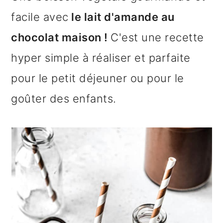
n
o
b
facile avec
le lait d'amande au
a
n
a
chocolat maison !
C'est une recette
v
t
r
hyper simple à réaliser et parfaite
i
e
r
pour le petit déjeuner ou pour le
g
n
e
goûter des enfants.
a
u
l
t
p
a
i
r
t
o
i
é
n
n
r
p
c
a