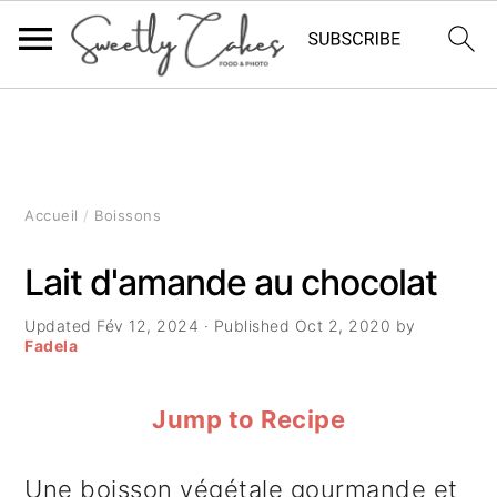
P
P
P
a
a
a
s
s
s
Accueil
/
Boissons
s
s
s
Lait d'amande au chocolat
e
e
e
Updated
Fév 12, 2024
· Published
Oct 2, 2020
by
r
r
r
Fadela
à
a
à
Jump to Recipe
l
u
l
a
c
a
Une boisson végétale gourmande et