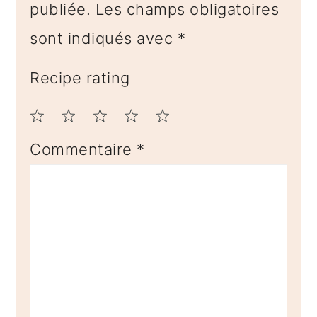
publiée.
Les champs obligatoires
sont indiqués avec
*
Recipe rating
1
2
3
4
5
Commentaire
*
Star
Stars
Stars
Stars
Stars